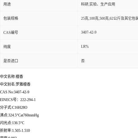
用途
科研,实验、生产应用
包装规格
25克,100克,500克,62公斤及其它
3407-42-9
CAS编号
LR%
纯度
是否进口
否
中文名称:檀香
中文别名:罗雅檀香
CAS No:3407-42-9
EINECS号：222-294-1
分子式:C16H28O
沸点:324.5°Cat760mmHg
闪光点:136.5°C
折射率:1.505-1.510