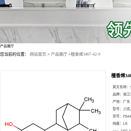
产品展厅
您当前的位置：
网站首页
>
产品展厅
>
檀香烯3407-42-9
檀香烯3407
英文名称：
品牌：
翁江
产地：
广东
型号：
25克
货号：
PB44
纯度：
LR