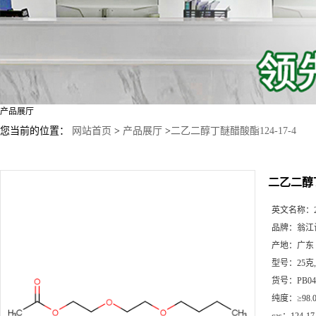
产品展厅
您当前的位置：
网站首页
>
产品展厅
>
二乙二醇丁醚醋酸酯124-17-4
二乙二醇丁
英文名称：
品牌：
翁江
产地：
广东
型号：
25克
货号：
PB04
纯度：
≥98.