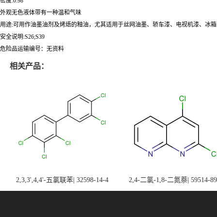
密度:0.98
外观无色液体带有一种温和气味
用途:可用作油墨油剂及烤焐的釉油，尤其适用于丝网油墨、轿车漆、电视机漆、冰箱漆
安全说明:S26;S39
危险品运输编号：无资料
相关产品：
2,3,3',4,4'-五氯联苯| 32598-14-4
2,4-二氯-1,8-二氮萘| 59514-89