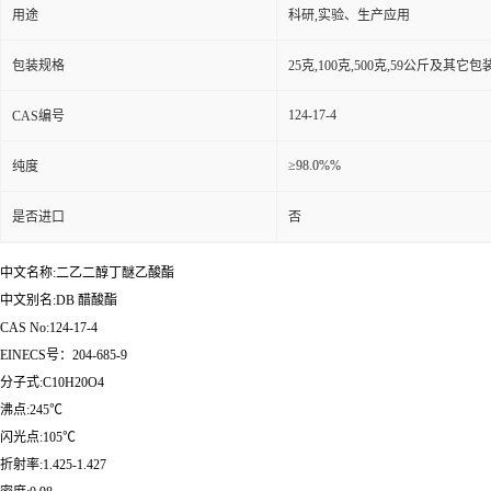
用途
科研,实验、生产应用
包装规格
25克,100克,500克,59公斤及其它
124-17-4
CAS编号
≥98.0%%
纯度
是否进口
否
中文名称:二乙二醇丁醚乙酸酯
中文别名:DB 醋酸酯
CAS No:124-17-4
EINECS号：204-685-9
分子式:C10H20O4
沸点:245℃
闪光点:105℃
折射率:1.425-1.427