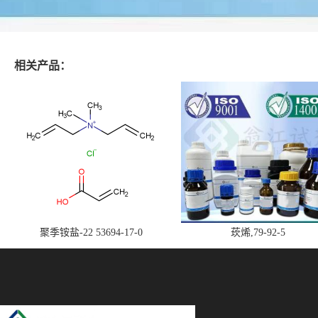
相关产品：
聚季铵盐-22 53694-17-0
莰烯,79-92-5