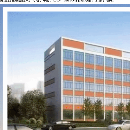
用途:白色结晶粉末，可溶于甲醇、乙醇、DMSO等有机溶剂，来源于地黄。