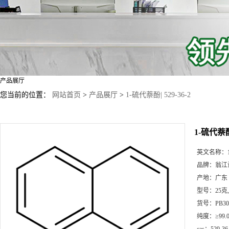
产品展厅
您当前的位置：
网站首页
>
产品展厅
>
1-硫代萘酚| 529-36-2
1-硫代萘酚|
英文名称：
品牌：
翁江
产地：
广东
型号：
25克
货号：
PB30
纯度：
≥99.