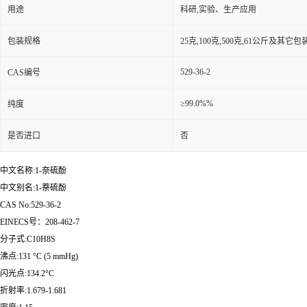
用途
科研,实验、生产应用
包装规格
25克,100克,500克,61公斤及其它
529-36-2
CAS编号
≥99.0%%
纯度
是否进口
否
中文名称:1-奈硫酚
中文别名:1-萘硫酚
CAS No:529-36-2
EINECS号：208-462-7
分子式:C10H8S
沸点:131 °C (5 mmHg)
闪光点:134.2°C
折射率:1.679-1.681