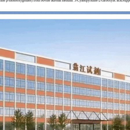
amine β-monooxygenase) from bovine adrenal medulla. 5-Cyanopyridine-2-carboxylic acidSuppl