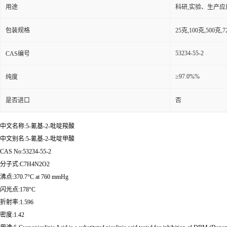
用途
科研,实验、生产应
包装规格
25克,100克,50
53234-55-2
CAS编号
≥97.0%%
纯度
是否进口
否
中文名称:5-氰基-2-吡啶羧酸
中文别名:5-氰基-2-吡啶甲酸
CAS No:53234-55-2
分子式:C7H4N2O2
沸点:370.7°C at 760 mmHg
闪光点:178°C
折射率:1.596
密度:1.42