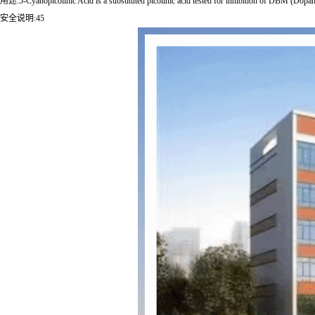
用途:5-Cyanopicolinic Acid is a substituted picolinic acid tested for inhibition of DBM (Dop
安全说明:45