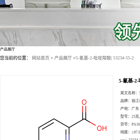
产品展厅
您当前的位置：
网站首页
>
产品展厅
>
5-氰基-2-吡啶羧酸| 53234-55-2
5-氰基-2-
英文名称：
品牌：
翁江
产地：
广东
型号：
25克
货号：
PA16
纯度：
≥97.