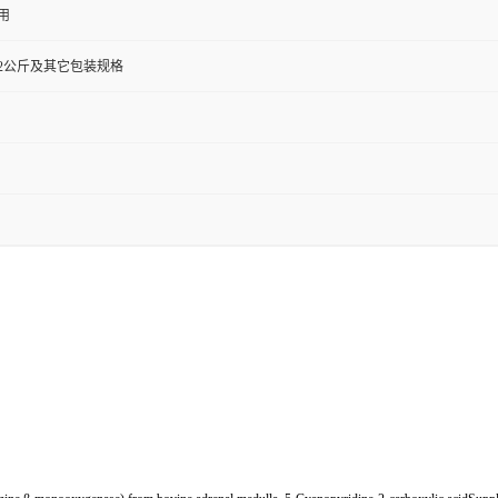
用
0克,72公斤及其它包装规格