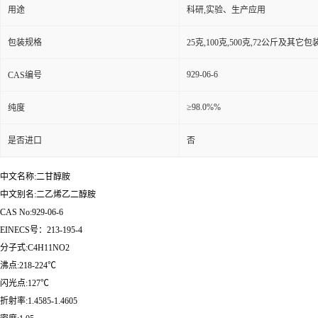
用途
科研,实验、生产应用
包装规格
25克,100克,500克,72公斤及其它
929-06-6
CAS编号
≥98.0%%
纯度
是否进口
否
中文名称:二甘醇胺
中文别名:二乙烯乙二醇胺
CAS No:929-06-6
EINECS号：213-195-4
分子式:C4H11NO2
沸点:218-224℃
闪光点:127℃
折射率:1.4585-1.4605