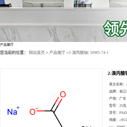
产品展厅
您当前的位置：
网站首页
>
产品展厅
>
2-溴丙酸钠| 56985-74-1
2-溴丙酸钠|
英文名称：
品牌：
翁江
产地：
广东
型号：
25克
货号：
PA45
纯度：
≥95.