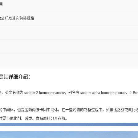
用
0克,72公斤及其它包装规格
以下是其详细介绍：
ium 2-bromopropanoate，别名有 sodium alpha-bromopropionate、2-Bromoprop
的中间体，也是医药丙胺卡因中间体。在一些药物的制备过程中，如氟比洛芬或氟比洛芬酯
时要与氧化剂、碱类、食品原料分开存放。