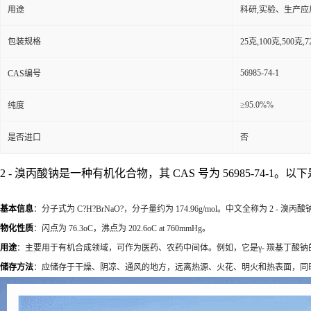
用途
科研,实验、生产应
包装规格
25克,100克,50
56985-74-1
CAS编号
≥95.0%%
纯度
是否进口
否
2 - 溴丙酸钠是一种有机化合物，其 CAS 号为 56985-74-1。
基本信息
：分子式为 C?H?BrNaO?，分子量约为 174.96g/mol。中文全称为 2 - 溴丙酸钠，英文名称为 sod
物化性质
：闪点为 76.3oC，沸点为 202.6oC at 760mmHg。
用途
：主要用于有机合成领域，可作为医药、农药中间体。例如，它是γ- 羰基丁酸钠
储存方法
：应储存于干燥、阴凉、通风的地方，远离热源、火花、明火和热表面，同