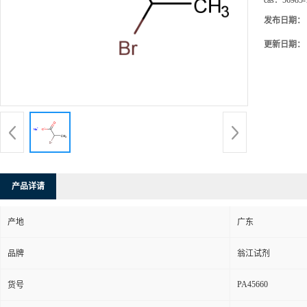
cas：
56985-
发布日期：
更新日期：
产品详请
产地
广东
品牌
翁江试剂
PA45660
货号