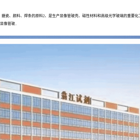
、搪瓷、颜料、焊条的原料2、是生产显像管玻壳、磁性材料和高级光学玻璃的重要化
像管玻..