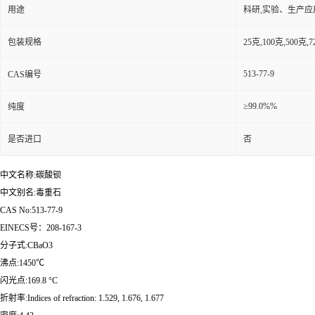
用途
科研,实验、生产应
包装规格
25克,100克,50
513-77-9
CAS编号
≥99.0%%
纯度
是否进口
否
中文名称:碳酸钡
中文别名:毒重石
CAS No:513-77-9
EINECS号：208-167-3
分子式:CBaO3
沸点:1450℃
闪光点:169.8 °C
折射率:Indices of refraction: 1.529, 1.676, 1.677