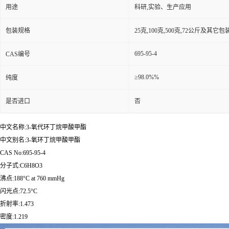
用途
科研,实验、生产应用
包装规格
25克,100克,500克,72公斤及其它
695-95-4
CAS编号
≥98.0%%
纯度
是否进口
否
中文名称:3-氧代环丁烷甲酸甲酯
中文别名:3-氧环丁烷甲酸甲酯
CAS No:695-95-4
分子式:C6H8O3
沸点:188°C at 760 mmHg
闪光点:72.5°C
折射率:1.473
密度:1.219