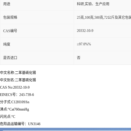
用途
科研,实验、生产应用
包装规格
25克,100克,500克,72公斤及其它
20332-10-9
CAS编号
≥97.0%%
纯度
是否进口
否
中文名称:二苯基硫化锡
中文别名:二苯基硫化锡
CAS No:20332-10-9
EINECS号：243-739-6
分子式:C12H10SSn
沸点:°Cat760mmHg
闪光点:°C
危险品运输编号：UN3146