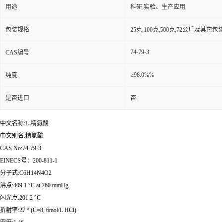
用途
科研,实验、生产应用
包装规格
25克,100克,500克,72公斤及其它
74-79-3
CAS编号
≥98.0%%
纯度
是否进口
否
中文名称:L-精氨酸
中文别名:精氨酸
CAS No:74-79-3
EINECS号：200-811-1
分子式:C6H14N4O2
沸点:409.1 °C at 760 mmHg
闪光点:201.2 °C
折射率:27 ° (C=8, 6mol/L HCl)