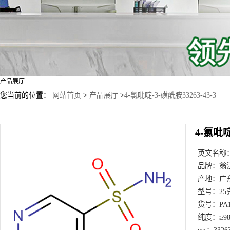
产品展厅
您当前的位置：
网站首页
>
产品展厅
>
4-氯吡啶-3-磺酰胺33263-43-3
4-氯吡啶
英文名称
品牌：
翁
产地：
广
型号：
25
货号：
PA
纯度：
≥9