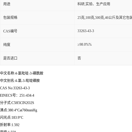
用途
科研,实验、生产应用
包装规格
25克,100克,500克,46公斤及其它
33263-43-3
CAS编号
≥98.0%%
纯度
是否进口
否
中文名称:4-氯吡啶-3-磺酰胺
中文别名:4-氯-3-吡啶磺胺
CAS No:33263-43-3
EINECS号：251-434-4
分子式:C5H5ClN2O2S
沸点:380.4°Cat760mmHg
闪光点:183.9°C
折射率:1.592