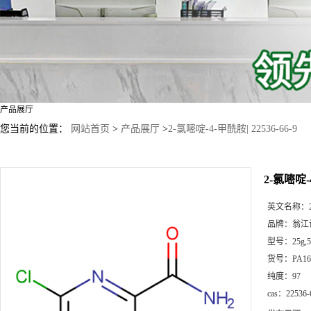
产品展厅
您当前的位置：
网站首页
>
产品展厅
>
2-氯嘧啶-4-甲酰胺| 22536-66-9
2-氯嘧啶-4
英文名称：
品牌：
翁江
型号：
25g
货号：
PA16
纯度：
97
cas：
22536-