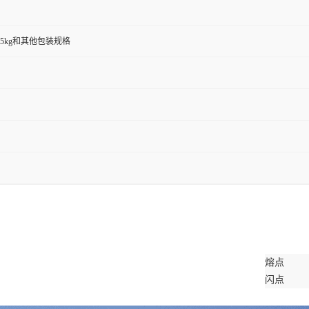
00g,25kg和其他包装规格
熔点
闪点