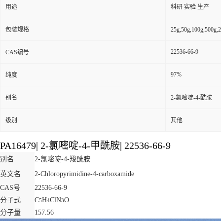
用途
科研 实验 生产
包装规格
25g,50g,100g,5
22536-66-9
CAS编号
97%
纯度
别名
2-氯嘧啶-4-酰胺
级别
其他
PA16479
|
2-氯嘧啶-4-甲酰胺
|
22536-66-9
别名
2-氯嘧啶-4-羧酰胺
英文名
2-Chloropyrimidine-4-carboxamide
CAS号
22536-66-9
分子式
C
H
ClN
O
5
4
3
分子量
157.56