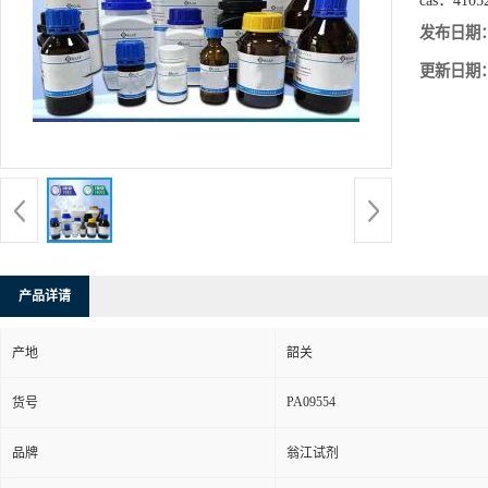
cas：
4105
发布日期
更新日期
产品详请
产地
韶关
PA09554
货号
品牌
翁江试剂