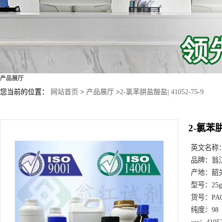
产品展厅
您当前的位置：
网站首页
>
产品展厅
>
2-氯苯肼盐酸盐| 41052-75-9
2-氯苯肼
英文名称
品牌：
翁
产地：
韶
型号：
25
货号：
PA
纯度：
98