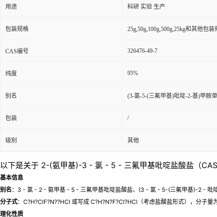
用途
科研 实验 生产
包装规格
25g,50g,100g,500g,25kg和其他包
326476-49-7
CAS编号
95%
纯度
别名
(3-氯-5-(三氟甲基)吡啶-2-基)甲
/
包装
级别
其他
以下是关于 2-(氨甲基)-3 - 氯 - 5 - 三氟甲基吡啶盐酸盐（CA
基本信息
别名
：3 - 氯 - 2 - 氨甲基 - 5 - 三氟甲基吡啶盐酸盐、(3 - 氯 - 5-(三氟甲基)-2 -
分子式
：C?H?ClF?N??HCl 或写成 C?H?N?F?Cl?HCl（考虑盐酸盐形式），分子量为 2
理化性质