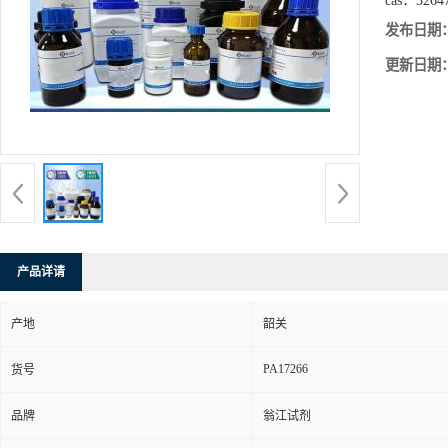
cas：
3264
发布日期
更新日期
产品详请
产地
韶关
PA17266
货号
品牌
翁江试剂