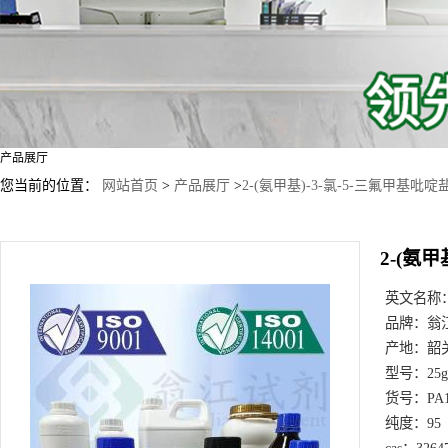
产品展厅
您当前的位置：
网站首页
>
产品展厅
>
2-(氨甲基)-3-氯-5-三氟甲基吡啶盐酸盐
2-(氨甲
英文名称
品牌：
翁
产地：
韶
型号：
25
货号：
PA
纯度：
95