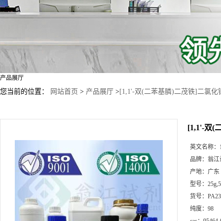
产品展厅
您当前的位置：
网站首页
>
产品展厅
>
[1,1'-双(二苯基膦)二茂铁]二氯化钯
[1,1'-
英文名称：
品牌：
翁江
产地：
广东
型号：
25g
货号：
PA23
纯度：
98