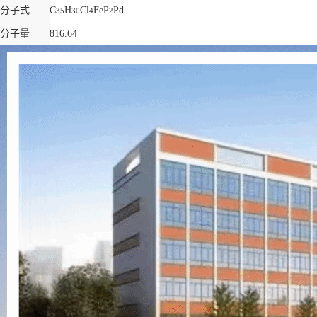
分子式
C
H
Cl
FeP
Pd
35
30
4
2
分子量
816.64