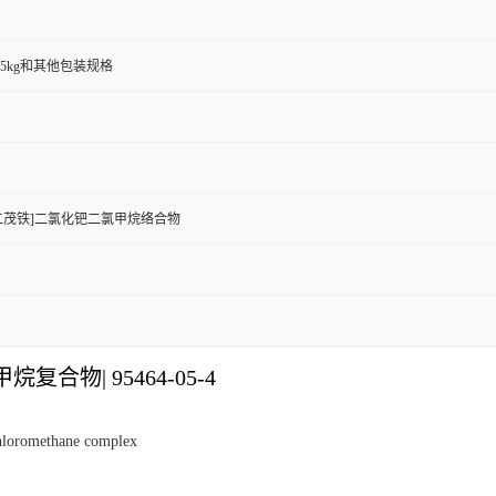
00g,25kg和其他包装规格
基膦)二茂铁]二氯化钯二氯甲烷络合物
二氯甲烷复合物
|
95464-05-4
ichloromethane complex