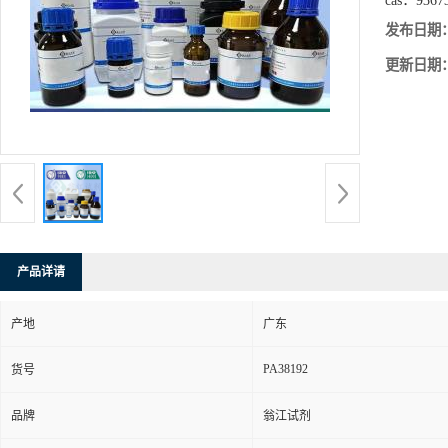
cas：
9367
发布日期
更新日期
产品详请
产地
广东
PA38192
货号
品牌
翁江试剂