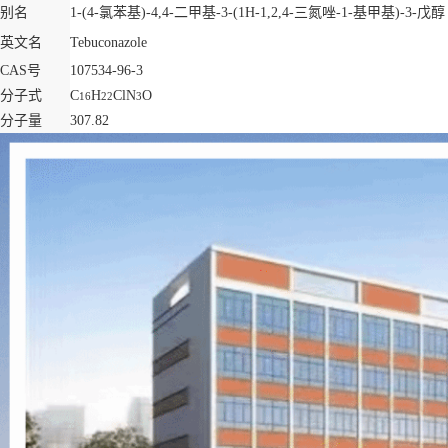
别名
1-(4-氯苯基)-4,4-二甲基-3-(1H-1,2,4-三氮唑-1-基甲基)-3-戊
英文名
Tebuconazole
CAS号
107534-96-3
分子式
C
H
ClN
O
16
22
3
分子量
307.82