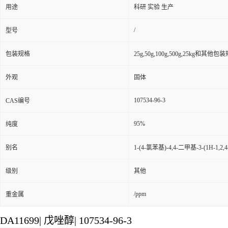
用途
科研 实验 生产
/
型号
包装规格
25g,50g,100g,500g,25kg和其他包
外观
固体
107534-96-3
CAS编号
95%
纯度
别名
1-(4-氯苯基)-4,4-二甲基-3-(1H-1,
级别
其他
/ppm
重金属
DA11699
|
戊唑醇
|
107534-96-3