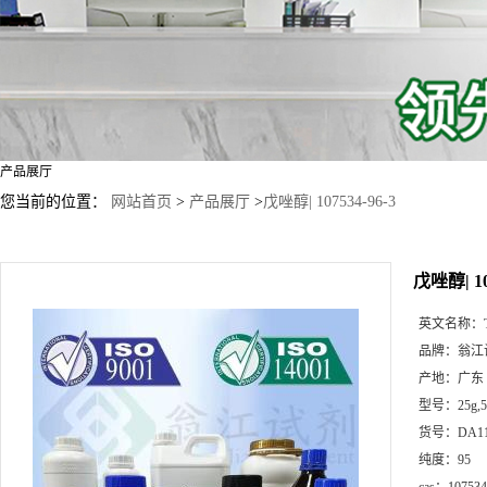
产品展厅
您当前的位置：
网站首页
>
产品展厅
>
戊唑醇| 107534-96-3
戊唑醇| 10
英文名称：
品牌：
翁江
产地：
广东
型号：
25g
货号：
DA1
纯度：
95