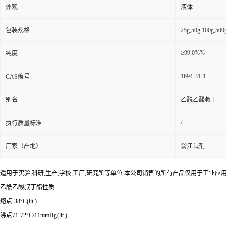
外观
液体
包装规格
25g,50g,100g
≥99.0%%
纯度
1694-31-1
CAS编号
别名
乙酰乙酸叔丁
/
执行质量标准
厂家（产地）
翁江试剂
适用于实验,科研,生产,学校,工厂,研究所等单位 本公司销售的所有产品仅用于工业
乙酰乙酸叔丁酯性质
熔点-38°C(lit.)
沸点71-72°C/11mmHg(lit.)