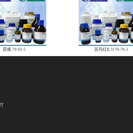
莰烯,79-92-5
苏丹红B,3176-79-2
厅