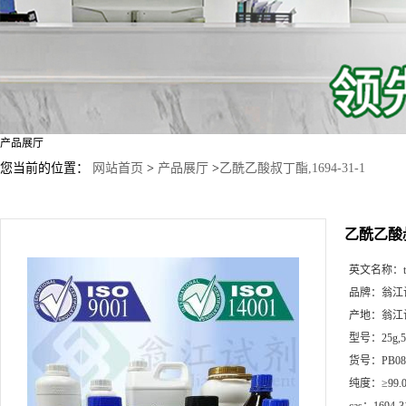
产品展厅
您当前的位置：
网站首页
>
产品展厅
>
乙酰乙酸叔丁酯,1694-31-1
乙酰乙酸叔丁
英文名称：
品牌：
翁江
产地：
翁江
型号：
25g
货号：
PB08
纯度：
≥99.