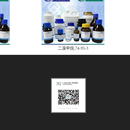
二溴甲烷,74-95-3