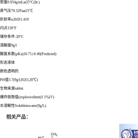
密度0.954g/mLat25°C(lit.)
蒸气压79.32Paat25℃
折射率n20/D1.419
闪点150°F
储存条件-20°C
溶解度9g/l
酸度系数(pKa)10.71±0.46(Predicted)
形态液体
颜色透明的
PH值5.7(9g/l,H2O,20℃)
生物来源rabbit
爆炸极限值(explosivelimit)1.1%(V)
水溶解性Solubleinwater(9g/L).
相关产品：