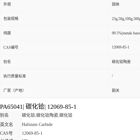
外观
固体
包装规格
25g,50g,100g
纯度
99.5%(metals ba
12069-85-1
CAS编号
别名
碳化铪陶瓷
/
执行质量标准
厂家（产地）
韶关
PA65041
|
碳化铪
|
12069-85-1
别名
碳化铪;碳化铪陶瓷;碳化铪
英文名
Hafnium Carbide
CAS号
12069-85-1