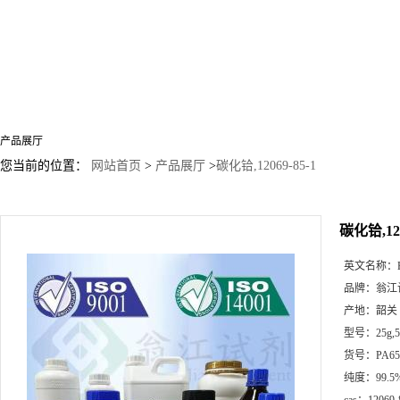
产品展厅
您当前的位置：
网站首页
>
产品展厅
>
碳化铪,12069-85-1
碳化铪,120
英文名称：
品牌：
翁江
产地：
韶关
型号：
25g
货号：
PA65
纯度：
99.5