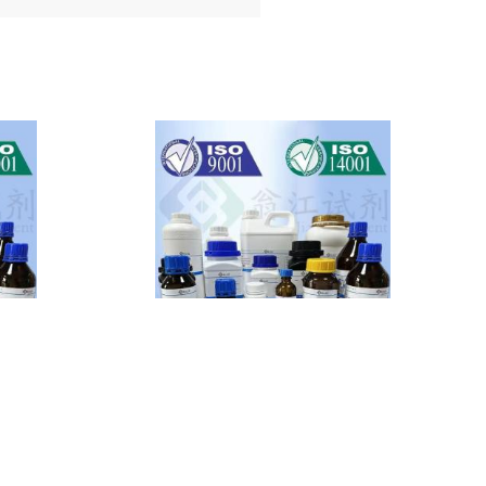
二溴甲烷,74-95-3