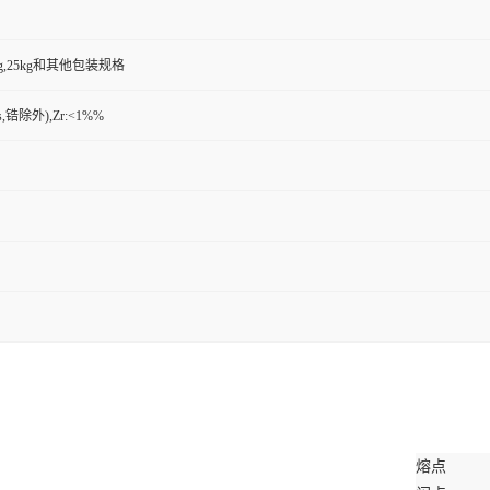
,500g,25kg和其他包装规格
sis,锆除外),Zr:<1%%
熔点