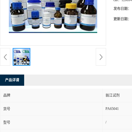
cas：
12069-
发布日期：
更新日期：
产品详请
品牌
翁江试剂
PA65041
货号
/
型号