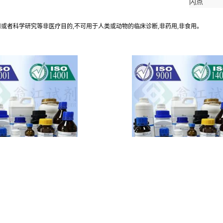
闪点
应用或者科学研究等非医疗目的,不可用于人类或动物的临床诊断,非药用,非食用。
莰烯,79-92-5
苏丹红B,3176-79-2