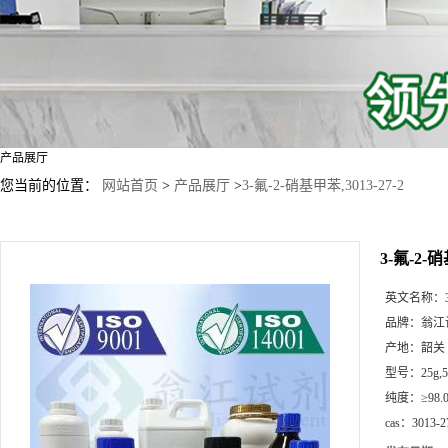
产品展厅
您当前的位置：
网站首页
>
产品展厅
>
3-氟-2-硝基甲苯,3013-27-2
3-氟-2-硝
英文名称：
品牌：
翁江
产地：
韶关
型号：
25g
纯度：
≥98.
cas：
3013-2