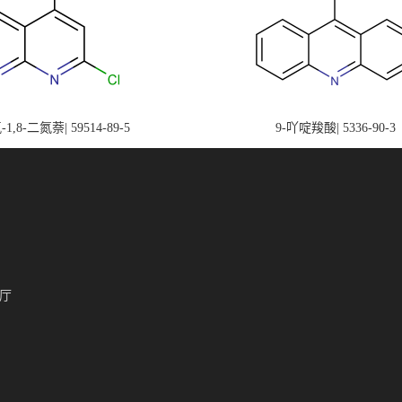
-1,8-二氮萘| 59514-89-5
9-吖啶羧酸| 5336-90-3
厅