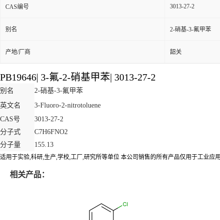
3013-27-2
CAS编号
别名
2-硝基-3-氟甲苯
产地/厂商
韶关
PB19646| 3-氟-2-硝基甲苯| 3013-27-2
别名
2-硝基-3-氟甲苯
英文名
3-Fluoro-2-nitrotoluene
CAS号
3013-27-2
分子式
C7H6FNO2
分子量
155.13
适用于实验,科研,生产,学校,工厂,研究所等单位 本公司销售的所有产品仅用于工业应
相关产品：