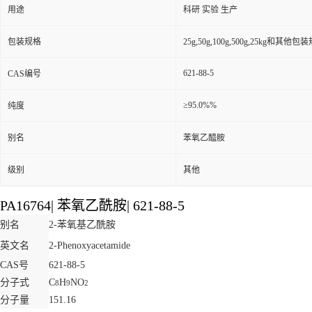
用途
科研 实验 生产
包装规格
25g,50g,100g,500g,25kg和其他包
621-88-5
CAS编号
≥95.0%%
纯度
别名
苯氧乙醯胺
级别
其他
PA16764
|
苯氧乙酰胺
|
621-88-5
别名
2-苯氧基乙酰胺
英文名
2-Phenoxyacetamide
CAS号
621-88-5
分子式
C
H
NO
8
9
2
分子量
151.16