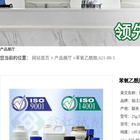
产品展厅
您当前的位置：
网站首页
>
产品展厅
>
苯氧乙酰胺,621-88-5
苯氧乙酰胺,
英文名称：
品牌：
翁江
产地：
韶关
型号：
25g
货号：
PA16
纯度：
≥95.