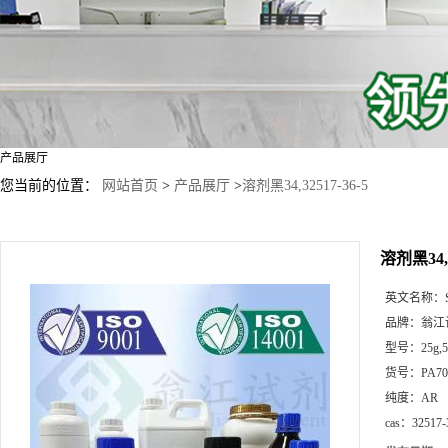
产品展厅
您当前的位置：
网站首页
>
产品展厅
>
溶剂黑34,32517-36-5
溶剂黑34,3
英文名称：
品牌：
翁江
型号：
25g
货号：
PA70
纯度：
AR
cas：
32517-