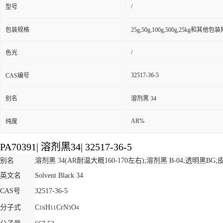
/
型号
包装规格
25g,50g,100g,500g,25kg和其他包
/
色光
32517-36-5
CAS编号
别名
溶剂黑 34
AR%
纯度
PA70391
|
溶剂黑34
|
32517-36-5
别名
溶剂黑 34(AR耐温大概160-170左右);溶剂黑 B-04;透明黑BG
英文名
Solvent Black 34
CAS号
32517-36-5
分子式
C
H
CrN
O
16
11
3
4