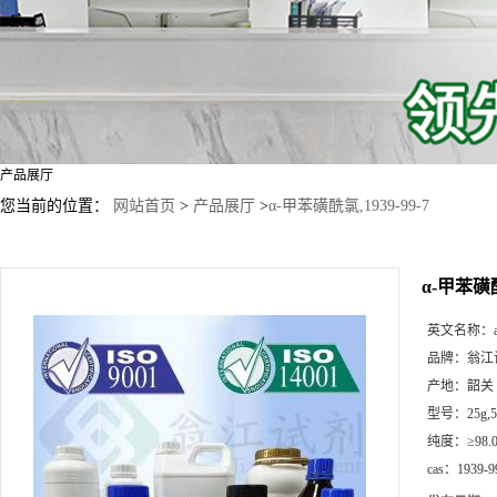
产品展厅
您当前的位置：
网站首页
>
产品展厅
>
α-甲苯磺酰氯,1939-99-7
α-甲苯磺酰氯
英文名称：
品牌：
翁江
产地：
韶关
型号：
25g
纯度：
≥98.
cas：
1939-9