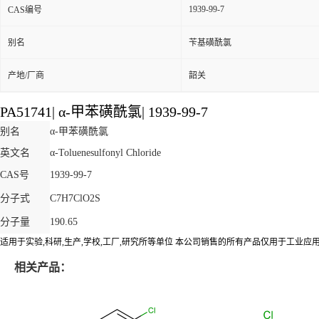
1939-99-7
CAS编号
别名
苄基磺酰氯
产地/厂商
韶关
PA51741| α-甲苯磺酰氯| 1939-99-7
别名
α-甲苯磺酰氯
英文名
α-Toluenesulfonyl Chloride
CAS号
1939-99-7
分子式
C7H7ClO2S
分子量
190.65
适用于实验,科研,生产,学校,工厂,研究所等单位 本公司销售的所有产品仅用于工业应
相关产品：