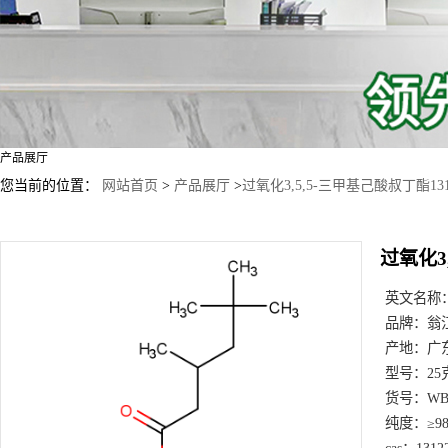
产品展厅
您当前的位置：
网站首页
>
产品展厅
>
过氧化3,5,5-三甲基己酸叔丁酯1312
过氧化3,
英文名称
品牌：
翁
产地：
广
型号：
25
货号：
WB
纯度：
≥9