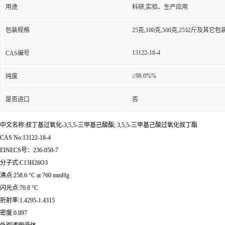
用途
科研,实验、生产应用
包装规格
25克,100克,500克,25公斤及其它
13122-18-4
CAS编号
≥98.0%%
纯度
是否进口
否
中文名称:叔丁基过氧化-3,5,5-三甲基己酸酯; 3,5,5-三甲基己酸过氧化叔丁酯
CAS No:13122-18-4
EINECS号：236-050-7
分子式:C13H26O3
沸点:258.6 °C at 760 mmHg
闪光点:70.8 °C
折射率:1.4295-1.4315
密度:0.897