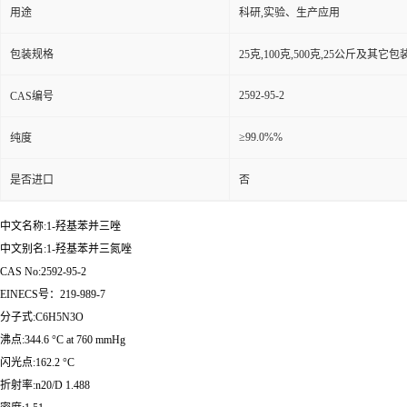
用途
科研,实验、生产应用
包装规格
25克,100克,500克,25公斤及其它
2592-95-2
CAS编号
≥99.0%%
纯度
是否进口
否
中文名称:1-羟基苯并三唑
中文别名:1-羟基苯并三氮唑
CAS No:2592-95-2
EINECS号：219-989-7
分子式:C6H5N3O
沸点:344.6 °C at 760 mmHg
闪光点:162.2 °C
折射率:n20/D 1.488