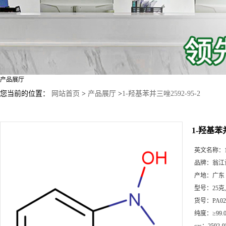
产品展厅
您当前的位置：
网站首页
>
产品展厅
>
1-羟基苯并三唑2592-95-2
1-羟基苯并
英文名称：
品牌：
翁江
产地：
广东
型号：
25克
货号：
PA02
纯度：
≥99.