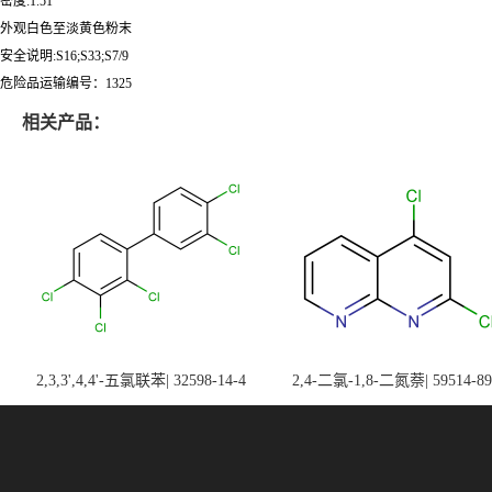
密度:1.51
外观白色至淡黄色粉末
安全说明:S16;S33;S7/9
危险品运输编号：1325
相关产品：
2,3,3',4,4'-五氯联苯| 32598-14-4
2,4-二氯-1,8-二氮萘| 59514-89