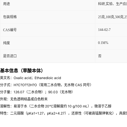
用途
科研,实验、生产应
包装规格
25克,100克,50
144-62-7
CAS编号
0.1M%
纯度
是否进口
否
基本信息（草酸本体）
英文名：Oxalic acid；Ethanedioic acid
分子式：H?C?O??2H?O（常用二水合物，无水物 CAS 同号）
分子量：126.07（二水合物）；90.03（无水物）
外观：无色透明结晶或白色粉末
溶解性：易溶于水（二水合物 20℃溶解度约 10 g/100 mL），微溶于乙醇
特性：二元弱酸（pKa1=1.27，pKa2=4.27），还原性（可被高锰酸钾氧化），具