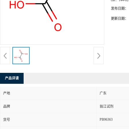
cas：
144-62
发布日期：
更新日期：
产品详请
产地
广东
品牌
翁江试剂
PB96363
货号