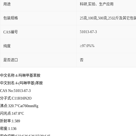
用途
科研,实验、生产应用
包装规格
25克,100克,500克,25公斤及其它
51013-67-3
CAS编号
≥97.0%%
纯度
是否进口
否
中文名称:4-吗啉甲基苯胺
中文别名:4-(吗啉甲基)苯胺
CAS No:51013-67-3
分子式:C11H16N2O
沸点:320.7°Cat760mmHg
闪光点:147.8°C
折射率:1.589
密度:1.136