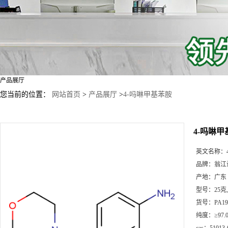
产品展厅
您当前的位置：
网站首页
>
产品展厅
>
4-吗啉甲基苯胺
4-吗啉
英文名称：
品牌：
翁江
产地：
广东
型号：
25克
货号：
PA19
纯度：
≥97.