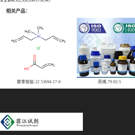
安全说明:S22;S26;S36/37/39;S45
相关产品：
聚季铵盐-22 53694-17-0
莰烯,79-92-5