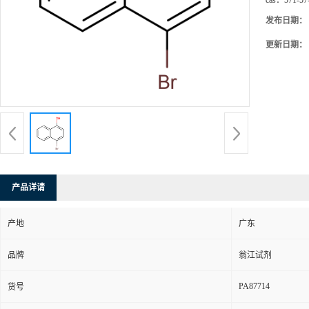
cas：
571-57
发布日期：
更新日期：
产品详请
产地
广东
品牌
翁江试剂
PA87714
货号