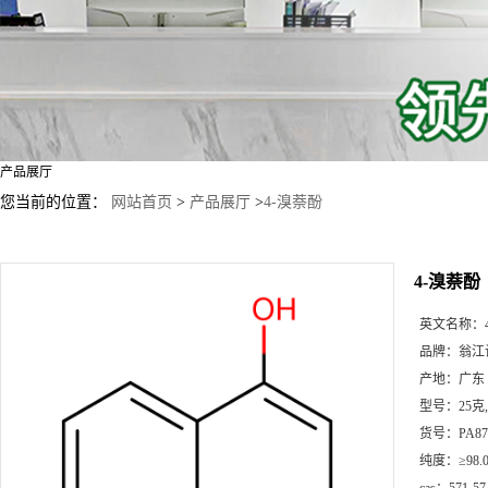
产品展厅
您当前的位置：
网站首页
>
产品展厅
>
4-溴萘酚
4-溴萘酚
英文名称：
品牌：
翁江
产地：
广东
型号：
25克
货号：
PA87
纯度：
≥98.