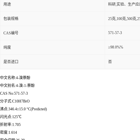
用途
科研,实验、生产应
包装规格
25克,100克,50
571-57-3
CAS编号
≥98.0%%
纯度
是否进口
否
中文名称:4-溴萘酚
中文别名:4-溴-1-萘酚
CAS No:571-57-3
分子式:C10H7BrO
沸点:346.4±15.0 °C(Predicted)
闪光点:125℃
折射率:1.705
密度:1.614