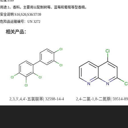
密度:0.89
用途:1、香料。主要用以配制树莓、蓝莓和葡萄等型香精。
安全说明:S16;S26;S36/37/39
危险品运输编号：UN 3272
相关产品：
2,3,3',4,4'-五氯联苯| 32598-14-4
2,4-二氯-1,8-二氮萘| 59514-89