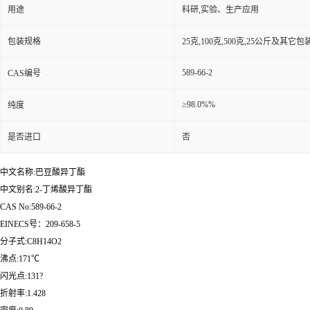
用途
科研,实验、生产应用
包装规格
25克,100克,500克,25公斤及其它
589-66-2
CAS编号
≥98.0%%
纯度
是否进口
否
中文名称:巴豆酸异丁酯
中文别名:2-丁烯酸异丁酯
CAS No:589-66-2
EINECS号：209-658-5
分子式:C8H14O2
沸点:171℃
闪光点:131?
折射率:1.428