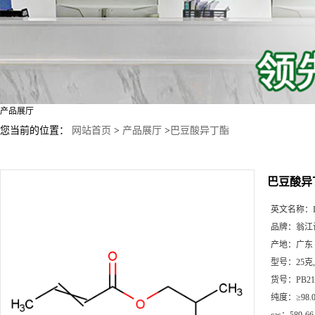
产品展厅
您当前的位置：
网站首页
>
产品展厅
>
巴豆酸异丁酯
巴豆酸异
英文名称：
品牌：
翁江
产地：
广东
型号：
25克
货号：
PB21
纯度：
≥98.