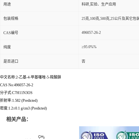
用途
科研,实验、生产应用
包装规格
25克,100克,500克,25公斤及其它
496057-26-2
CAS编号
≥95.0%%
纯度
是否进口
否
中文名称:2-乙基-4-甲基噻唑-5-羧酸肼
CAS No:496057-26-2
分子式:C7H11N3OS
折射率:1.582 (Predicted)
密度:1.2±0.1 g/cm3 (Predicted)
相关产品：