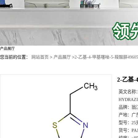
产品展厅
您当前的位置：
网站首页
>
产品展厅
>
2-乙基-4-甲基噻唑-5-羧酸肼496057
2-乙基-
英文名称
HYDRAZ
品牌：
翁
产地：
广
型号：
25
货号：
PA