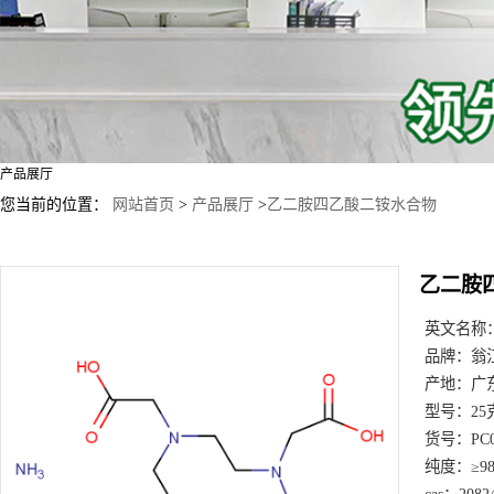
产品展厅
您当前的位置：
网站首页
>
产品展厅
>
乙二胺四乙酸二铵水合物
乙二胺
英文名称
品牌：
翁
产地：
广
型号：
25
货号：
PC
纯度：
≥9