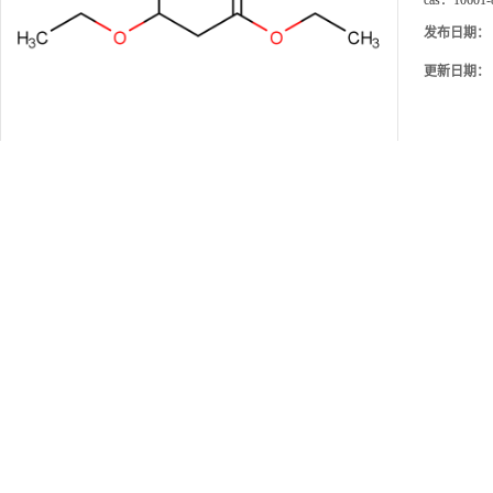
cas：
10601-
发布日期：
更新日期：
产品详请
产地
广东
品牌
翁江试剂
PB13133
货号