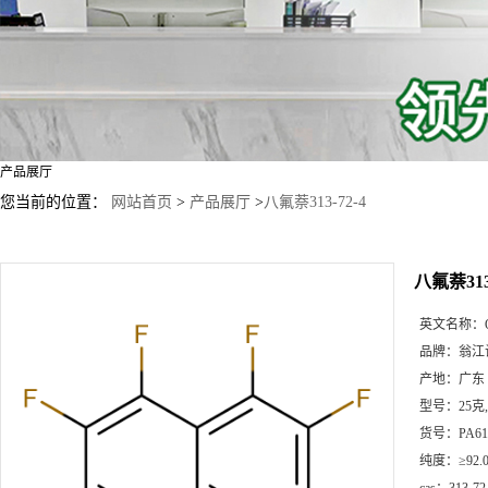
产品展厅
您当前的位置：
网站首页
>
产品展厅
>
八氟萘313-72-4
八氟萘313-
英文名称：
品牌：
翁江
产地：
广东
型号：
25克
货号：
PA61
纯度：
≥92.