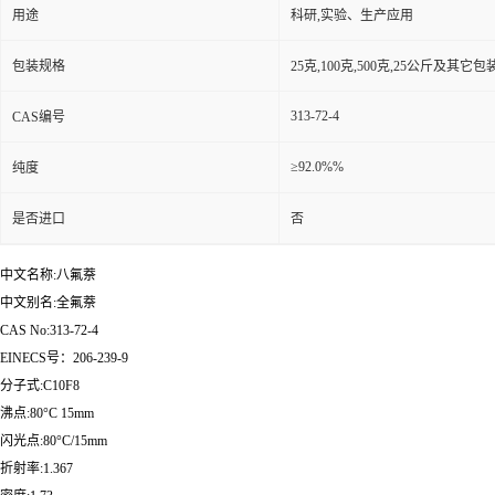
用途
科研,实验、生产应用
包装规格
25克,100克,500克,25公斤及其它
313-72-4
CAS编号
≥92.0%%
纯度
是否进口
否
中文名称:八氟萘
中文别名:全氟萘
CAS No:313-72-4
EINECS号：206-239-9
分子式:C10F8
沸点:80°C 15mm
闪光点:80°C/15mm
折射率:1.367