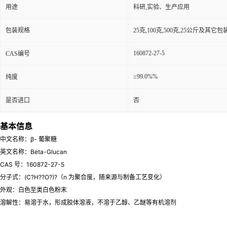
用途
科研,实验、生产应用
包装规格
25克,100克,500克,25公斤及其它
160872-27-5
CAS编号
≥99.0%%
纯度
是否进口
否
基本信息
中文名称：β- 葡聚糖
英文名称：Beta-Glucan
CAS 号：160872-27-5
分子式：(C?H??O?)?（n 为聚合度，随来源与制备工艺变化）
外观：白色至类白色粉末
溶解性：易溶于水，形成胶体溶液，不溶于乙醇、乙醚等有机溶剂