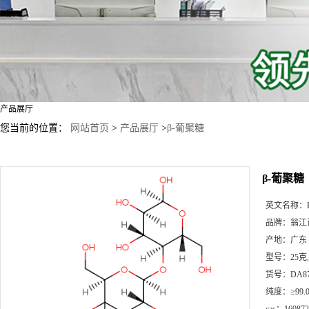
产品展厅
您当前的位置：
网站首页
>
产品展厅
>
β-葡聚糖
β-葡聚糖
英文名称：
品牌：
翁江
产地：
广东
型号：
25克
货号：
DA8
纯度：
≥99.