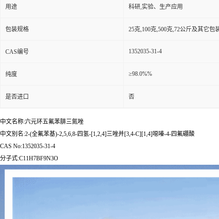
用途
科研,实验、生产应用
包装规格
25克,100克,500克,72公斤及其它
1352035-31-4
CAS编号
≥98.0%%
纯度
是否进口
否
中文名称:六元环五氟苯肼三氮唑
中文别名:2-(全氟苯基)-2,5,6,8-四氢-[1,2,4]三唑并[3,4-C][1,4]噁嗪-4-四氟硼酸
CAS No:1352035-31-4
分子式:C11H7BF9N3O