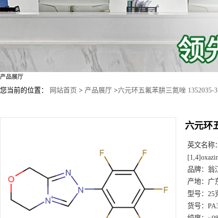
产品展厅
您当前的位置：
网站首页
>
产品展厅
>
六元环五氟苯肼三氮唑 1352035-31
六元环五氟
英文名称
[1,4]oxazi
品牌：
翁
产地：
广
型号：
25
货号：
PA