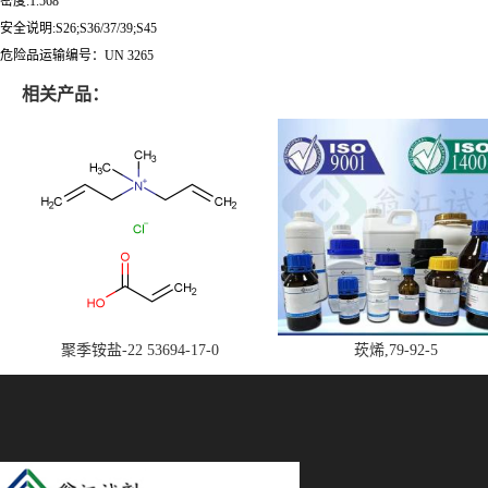
密度:1.568
安全说明:S26;S36/37/39;S45
危险品运输编号：UN 3265
相关产品：
聚季铵盐-22 53694-17-0
莰烯,79-92-5