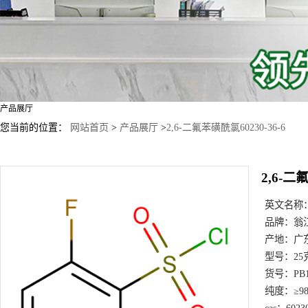
产品展厅
您当前的位置：
网站首页
>
产品展厅
>
2,6-二氟苯磺酰氯60230-36-6
2,6-二
英文名称
品牌：
翁
产地：
广
型号：
25
货号：
PB
纯度：
≥9