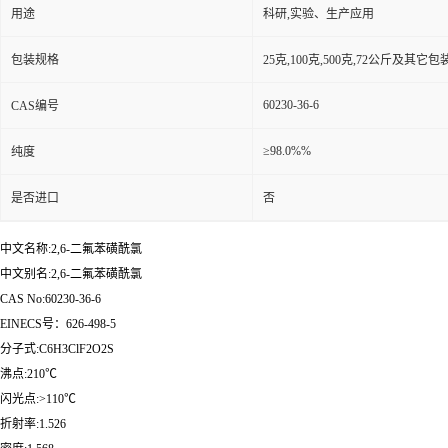
用途
科研,实验、生产应用
包装规格
25克,100克,500克,72公斤及其它
60230-36-6
CAS编号
≥98.0%%
纯度
是否进口
否
中文名称:2,6-二氟苯磺酰氯
中文别名:2,6-二氟苯磺酰氯
CAS No:60230-36-6
EINECS号：626-498-5
分子式:C6H3ClF2O2S
沸点:210℃
闪光点:>110℃
折射率:1.526