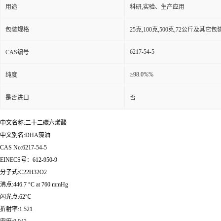
用途
科研,实验、生产应用
包装规格
25克,100克,500克,72公斤及其它
6217-54-5
CAS编号
≥98.0%%
纯度
是否进口
否
中文名称:二十二碳六烯酸
中文别名:DHA藻油
CAS No:6217-54-5
EINECS号：612-950-9
分子式:C22H32O2
沸点:446.7 °C at 760 mmHg
闪光点:62℃
折射率:1.521