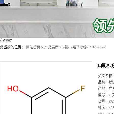
产品展厅
您当前的位置：
网站首页
>
产品展厅
>
3-氟-5-羟基吡啶209328-55-2
3-氟-5-
英文名称
品牌：
翁
产地：
广
型号：
25
货号：
PA
纯度：
≥9