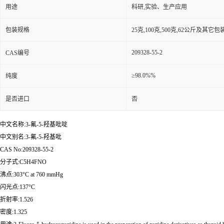
用途
科研,实验、生产应用
包装规格
25克,100克,500克,62公斤及其它
209328-55-2
CAS编号
≥98.0%%
纯度
是否进口
否
中文名称:3-氟-5-羟基吡啶
中文别名:3-氟-5-羟基吡
CAS No:209328-55-2
分子式:C5H4FNO
沸点:303°C at 760 mmHg
闪光点:137°C
折射率:1.526
密度:1.325