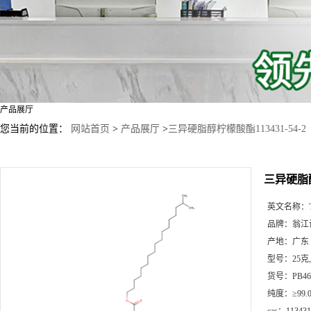
产品展厅
您当前的位置：
网站首页
>
产品展厅
>
三异硬脂醇柠檬酸酯113431-54-2
三异硬脂醇柠
英文名称：
品牌：
翁江
产地：
广东
型号：
25克
货号：
PB46
纯度：
≥99.