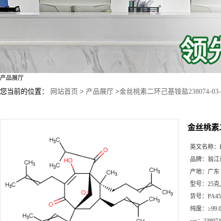
产品展厅
您当前的位置：
网站首页
>
产品展厅
>
金丝桃素二环己基铵盐238074-03-
金丝桃素二
英文名称：
品牌：
翁江
产地：
广东
型号：
25克
货号：
PA45
纯度：
≥99.