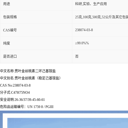
用途
科研,实验、生产应用
包装规格
25克,100克,500克,52公斤及其它
238074-03-8
CAS编号
≥99.0%%
纯度
是否进口
否
中文名称:贯叶金丝桃素二环己基铵盐
中文别名:贯叶金丝桃素（稳定己基铵盐）
CAS No:238074-03-8
分子式:C47H75NO4
安全说明:26-36/37/39-45-60-61
危险品运输编号：UN 1759 8 / PGIII