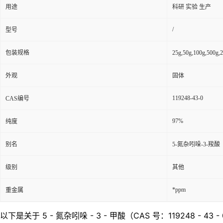
用途
科研 实验 生产
/
型号
包装规格
25g,50g,100g,5
外观
固体
119248-43-0
CAS编号
97%
纯度
别名
5-氮杂吲哚-3-羧酸
级别
其他
*ppm
重金属
以下是关于 5 - 氮杂吲哚 - 3 - 甲酸（CAS 号：119248 - 43