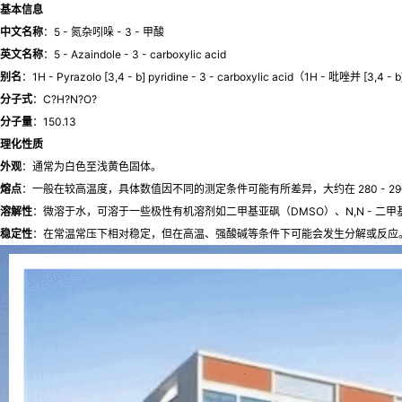
基本信息
中文名称
：5 - 氮杂吲哚 - 3 - 甲酸
英文名称
：5 - Azaindole - 3 - carboxylic acid
别名
：1H - Pyrazolo [3,4 - b] pyridine - 3 - carboxylic acid（1H - 吡唑并 [3,4 -
分子式
：C?H?N?O?
分子量
：150.13
理化性质
外观
：通常为白色至浅黄色固体。
熔点
：一般在较高温度，具体数值因不同的测定条件可能有所差异，大约在 280 - 
溶解性
：微溶于水，可溶于一些极性有机溶剂如二甲基亚砜（DMSO）、N,N - 
稳定性
：在常温常压下相对稳定，但在高温、强酸碱等条件下可能会发生分解或反应