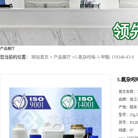
产品展厅
您当前的位置：
网站首页
>
产品展厅
>
5-氮杂吲哚-3-甲酸| 119248-43-0
5-氮杂吲哚-
英文名称：
品牌：
翁江
产地：
韶关
型号：
25g
货号：
PA20
纯度：
97