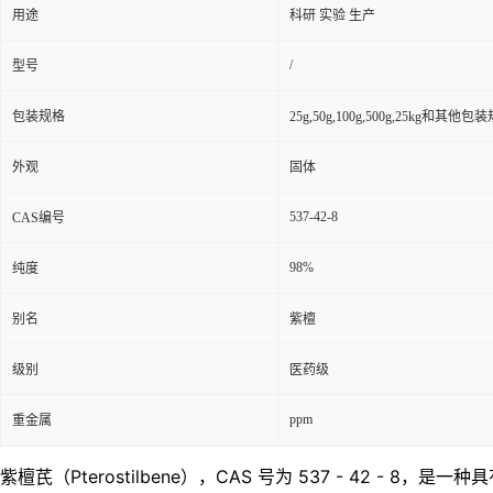
用途
科研 实验 生产
/
型号
包装规格
25g,50g,100g,500g,25kg和其他包
外观
固体
537-42-8
CAS编号
98%
纯度
别名
紫檀
级别
医药级
ppm
重金属
紫檀芪（Pterostilbene），CAS 号为 537 - 42 