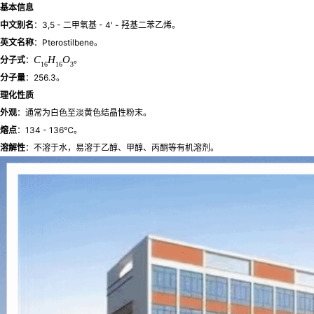
基本信息
中文别名
：3,5 - 二甲氧基 - 4' - 羟基二苯乙烯。
英文名称
：Pterostilbene。
C
H
O
分子式
：
。
16
16
3
分子量
：256.3。
理化性质
外观
：通常为白色至淡黄色结晶性粉末。
熔点
：134 - 136℃。
溶解性
：不溶于水，易溶于乙醇、甲醇、丙酮等有机溶剂。