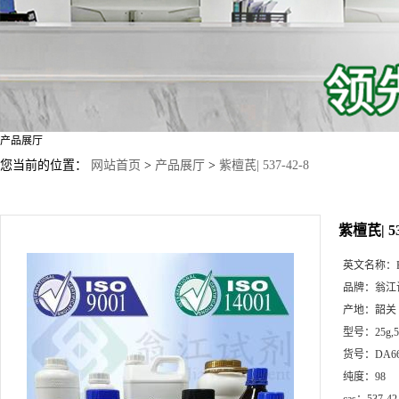
产品展厅
您当前的位置：
网站首页
>
产品展厅
>
紫檀芪| 537-42-8
紫檀芪| 53
英文名称：
品牌：
翁江
产地：
韶关
型号：
25g
货号：
DA6
纯度：
98