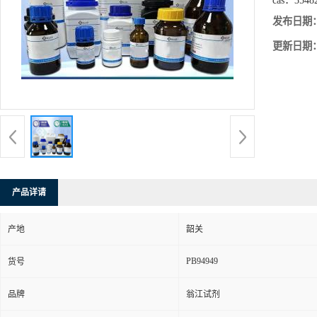
cas：
3548
发布日期
更新日期
产品详请
产地
韶关
PB94949
货号
品牌
翁江试剂