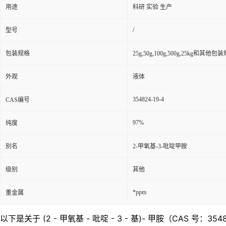
用途
科研 实验 生产
/
型号
包装规格
25g,50g,100g,500g,25kg和其他包
外观
液体
354824-19-4
CAS编号
97%
纯度
别名
2-甲氧基-3-吡啶甲胺
级别
其他
*ppm
重金属
以下是关于 (2 - 甲氧基 - 吡啶 - 3 - 基)- 甲胺（CAS 号：3548