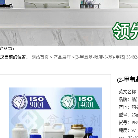
产品展厅
您当前的位置：
网站首页
>
产品展厅
>
(2-甲氧基-吡啶-3-基)-甲胺| 354824
(2-甲氧基
英文名称
品牌：
翁
产地：
韶
型号：
25
货号：
PB
纯度：
97