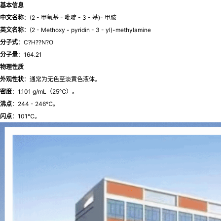
基本信息
中文名称
：(2 - 甲氧基 - 吡啶 - 3 - 基)- 甲胺
英文名称
：(2 - Methoxy - pyridin - 3 - yl)-methylamine
分子式
：C?H??N?O
分子量
：164.21
物理性质
外观性状
：通常为无色至淡黄色液体。
密度
：1.101 g/mL（25℃）。
沸点
：244 - 246℃。
闪点
：101℃。