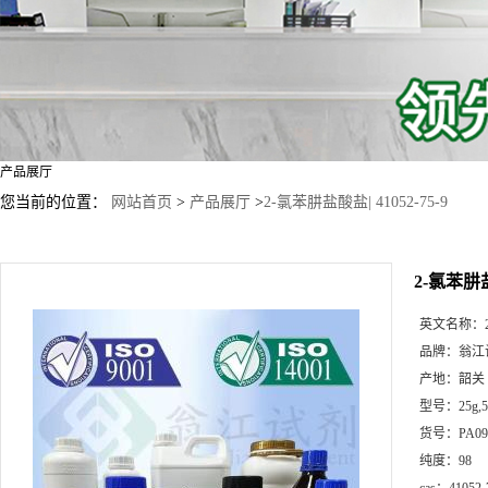
产品展厅
您当前的位置：
网站首页
>
产品展厅
>
2-氯苯肼盐酸盐| 41052-75-9
2-氯苯肼盐酸
英文名称：
品牌：
翁江
产地：
韶关
型号：
25g
货号：
PA09
纯度：
98