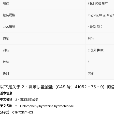
用途
科研 实验 生产
包装规格
25g,50g,100g,5
41052-75-9
CAS编号
98%
纯度
别名
2-氯苯肼HC
/
包装
级别
其他
以下是关于 2 - 氯苯肼盐酸盐（CAS 号：41052 - 75 - 9）
基本信息
中文名称
：2 - 氯苯肼盐酸盐
英文名称
：2 - Chlorophenylhydrazine hydrochloride
分子式
：C?H?ClN?·HCl