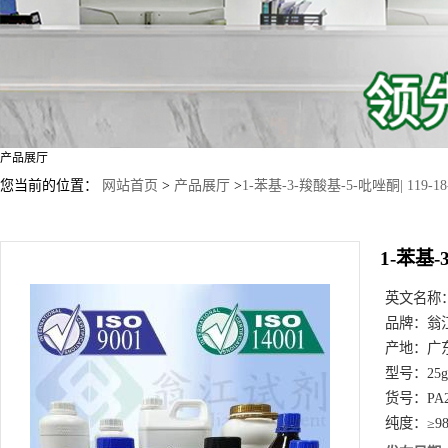
产品展厅
您当前的位置：
网站首页
>
产品展厅
>
1-苯基-3-羧酸基-5-吡唑酮| 119-18
1-苯基-3
英文名称
品牌：
翁
产地：
广
型号：
25
货号：
PA
纯度：
≥98