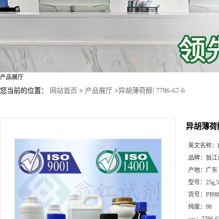
产品展厅
您当前的位置：
网站首页
>
产品展厅
>
异胡薄荷醇| 7786-67-6
异胡薄荷醇| 
英文名称：
品牌：
翁江
产地：
广东
型号：
25g
货号：
PB98
纯度：
98