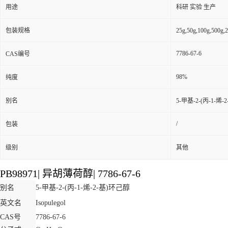
用途
科研 实验 生产
包装规格
25g,50g,100g,5
7786-67-6
CAS编号
98%
纯度
别名
5-甲基-2-(丙-1-烯
/
包装
级别
其他
PB98971
|
异胡薄荷醇
|
7786-67-6
别名
5-甲基-2-(丙-1-烯-2-基)环己醇
英文名
Isopulegol
CAS号
7786-67-6