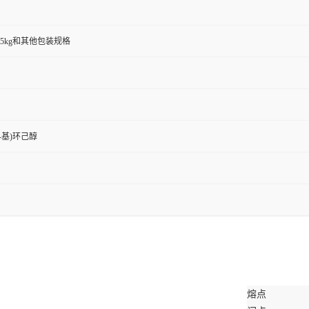
00g,25kg和其他包装规格
-2-基)环己醇
熔点