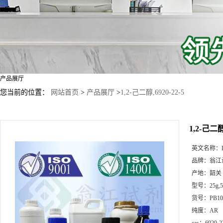
产品展厅
您当前的位置：
网站首页
>
产品展厅
>
1,2-己二醇,6920-22-5
1,2-己二醇,
英文名称：
品牌：
翁江
产地：
韶关
型号：
25g
货号：
PB10
纯度：
AR