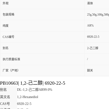
外观
液体
包装规格
25g,50g,100g
AR%
纯度
6920-22-5
CAS编号
别名
2-己二醇
/
执行质量标准
厂家（产地）
韶关
PB10663
|
1,2-己二醇
|
6920-22-5
别名
DL-1,2-己二醇AR99.0%
英文名
1,2-Hexanediol
CAS号
6920-22-5