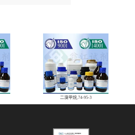
二溴甲烷,74-95-3