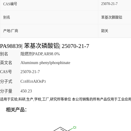
25070-21-7
CAS编号
别名
苯基次膦酸铝
产地/厂商
韶关
PA98839
|
苯基次磷酸铝
|
25070-21-7
别名
阻燃剂PADP,AR98.0%
英文名
Aluminum phenylphosphinate
CAS号
25070-21-7
分子式
C
H
AlO
P
18
18
6
3
分子量
450.23
适用于实验,科研,生产,学校,工厂,研究所等单位 本公司销售的所有产品仅用于工业
相关产品：