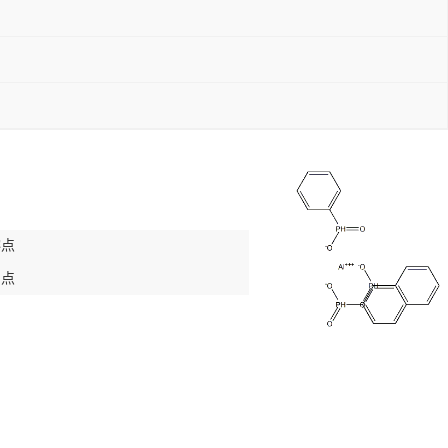
熔点
闪点