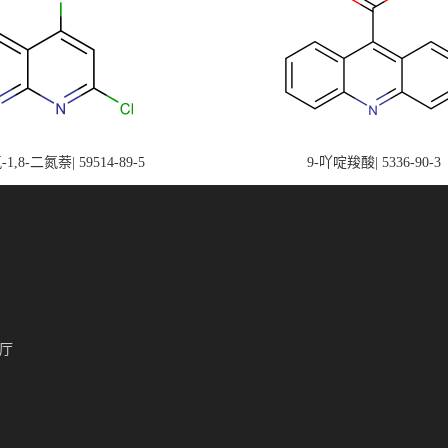
-1,8-二氮萘| 59514-89-5
9-吖啶羧酸| 5336-90-3
厅