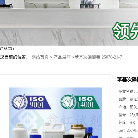
产品展厅
您当前的位置：
网站首页
>
产品展厅
>
苯基次磷酸铝,25070-21-7
苯基次磷酸铝
英文名称：
品牌：
翁江
产地：
韶关
型号：
25g
纯度：
AR
cas：
25070-