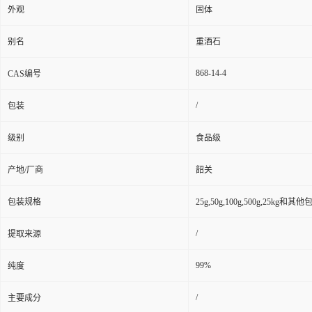
外观
固体
别名
重酒石
868-14-4
CAS编号
/
包装
级别
食品级
产地/厂商
韶关
包装规格
25g,50g,100g,500g,25kg和
/
提取来源
99%
纯度
/
主要成分