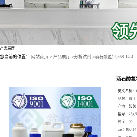
产品展厅
您当前的位置：
网站首页
>
产品展厅
>
分析试剂
>
酒石酸氢钾,868-14-4
酒石酸氢钾,
英文名称：
品牌：
翁江
产地：
韶关
型号：
25g
纯度：
99
cas：
868-14