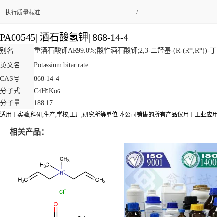
/
执行质量标准
PA00545
|
酒石酸氢钾
|
868-14-4
别名
重酒石酸钾AR99.0%;酸性酒石酸钾;2,3-二羟基-(R-(R*,R*
英文名
Potassium bitartrate
CAS号
868-14-4
分子式
C
H
Ko
4
5
6
分子量
188.17
适用于实验,科研,生产,学校,工厂,研究所等单位 本公司销售的所有产品仅用于工业
相关产品：